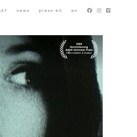
AKT
news
press-kit
en