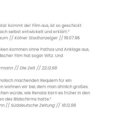
r kommt der Film aus, ist so geschickt
sich selbst entwickelt und erklärt.“
baum
//
Kölner Stadtanzeiger
//
1
9.07.98
eken kommen ohne Pathos und Anklage aus,
lischer Film hat sogar Witz. Und
ermann //
Die Zeit
// 22.12.98
olisch machenden Requiem für ein
n wohnen wir bei, dem man ähnlich großes
hen würde, wie Renate Kern es früher in den
n des Bildschirms hatte.“
nn
//
Süddeutsche Zeitung // 18.12.98