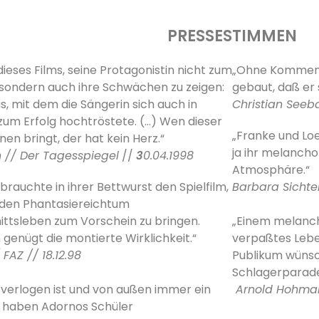
PRESSESTIMMEN
 dieses Films, seine Protagonistin nicht zum
„Ohne Kommenta
sondern auch ihre Schwächen zu zeigen:
gebaut, daß er 
 mit dem die Sängerin sich auch in
Christian See
zum Erfolg hochtröstete. (…) Wen dieser
„Franke und Lo
nen bringt, der hat kein Herz.“
ja ihr melancho
n // Der Tagesspiegel
//
3
0.04.1998
Atmosphäre.“
rauchte in ihrer Bettwurst den Spielfilm,
Barbara Sicht
den Phantasiereichtum
ittsleben zum Vorschein zu bringen.
„Einem melanch
 genügt die montierte Wirklichkeit.“
verpaßtes Lebe
 FAZ // 18.12.98
Publikum wünsc
Schlagerparade
 verlogen ist und von außen immer ein
Arnold Hohma
s haben Adornos Schüler