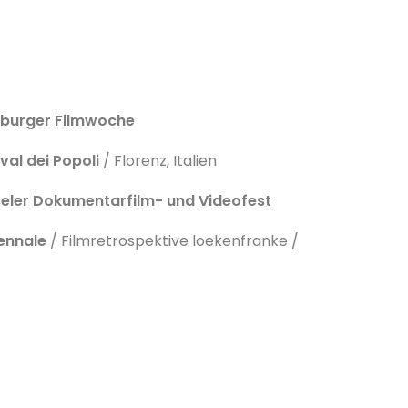
sburger Filmwoche
ival dei Popoli
/ Florenz, Italien
seler Dokumentarfilm- und Videofest
iennale
/ Filmretrospektive loekenfranke /