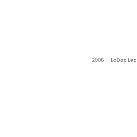
2008 —
LaDoc Lect