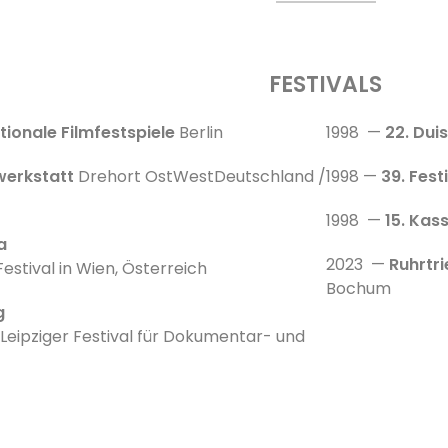
FESTIVALS
tionale Filmfestspiele
Berlin
1998 —
22. Dui
werkstatt
Drehort OstWestDeutschland /
1998 —
39. Fest
1998 —
15. Kas
a
2023 —
Ruhrtr
Festival in Wien, Österreich
Bochum
g
s Leipziger Festival für Dokumentar- und